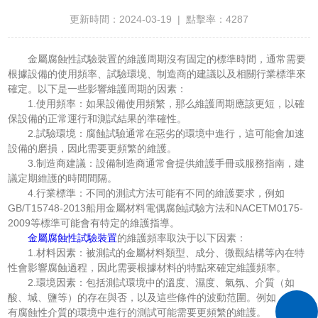
更新時間：2024-03-19 | 點擊率：4287
金屬腐蝕性試驗裝置的維護周期沒有固定的標準時間，通常需要
根據設備的使用頻率、試驗環境、制造商的建議以及相關行業標準來
確定。以下是一些影響維護周期的因素：
1.使用頻率：如果設備使用頻繁，那么維護周期應該更短，以確
保設備的正常運行和測試結果的準確性。
2.試驗環境：腐蝕試驗通常在惡劣的環境中進行，這可能會加速
設備的磨損，因此需要更頻繁的維護。
3.制造商建議：設備制造商通常會提供維護手冊或服務指南，建
議定期維護的時間間隔。
4.行業標準：不同的測試方法可能有不同的維護要求，例如
GB/T15748-2013船用金屬材料電偶腐蝕試驗方法和NACETM0175-
2009等標準可能會有特定的維護指導。
金屬腐蝕性試驗裝置
的維護頻率取決于以下因素：
1.材料因素：被測試的金屬材料類型、成分、微觀結構等內在特
性會影響腐蝕過程，因此需要根據材料的特點來確定維護頻率。
2.環境因素：包括測試環境中的溫度、濕度、氣氛、介質（如
酸、堿、鹽等）的存在與否，以及這些條件的波動范圍。例如，在含
有腐蝕性介質的環境中進行的測試可能需要更頻繁的維護。